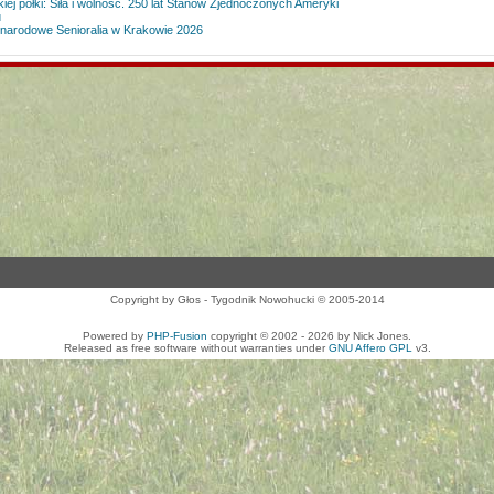
iej półki: Siła i wolność. 250 lat Stanów Zjednoczonych Ameryki
u
ynarodowe Senioralia w Krakowie 2026
Copyright by Głos - Tygodnik Nowohucki © 2005-2014
Powered by
PHP-Fusion
copyright © 2002 - 2026 by Nick Jones.
Released as free software without warranties under
GNU Affero GPL
v3.