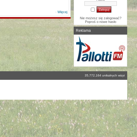
·
Więcej
Nie możesz się zalogować?
Poproś o
nowe hasło
Reklama
35,772,164 unikalnych wizyt