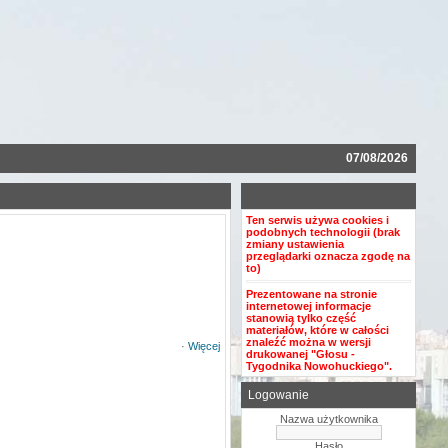
07/08/2026
Ten serwis używa cookies i
podobnych technologii (brak
zmiany ustawienia
przeglądarki oznacza zgodę na
to)
Prezentowane na stronie
internetowej informacje
stanowią tylko część
materiałów, które w całości
znaleźć można w wersji
·
Więcej
drukowanej "Głosu -
Tygodnika Nowohuckiego".
Logowanie
Nazwa użytkownika
Hasło