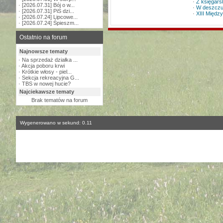
·
Z księgarsk
·
[2026.07.31] Bój o w...
·
W deszcz
·
[2026.07.31] PiS dzi...
·
XIII Międz
·
[2026.07.24] Lipcowe...
·
[2026.07.24] Śpieszm...
Ostatnio na forum
Najnowsze tematy
·
Na sprzedaż działka ...
·
Akcja poboru krwi
·
Krótkie włosy - piel...
·
Sekcja rekreacyjna G...
·
TBS w nowej hucie?
Najciekawsze tematy
Brak tematów na forum
Wygenerowano w sekund: 0.11