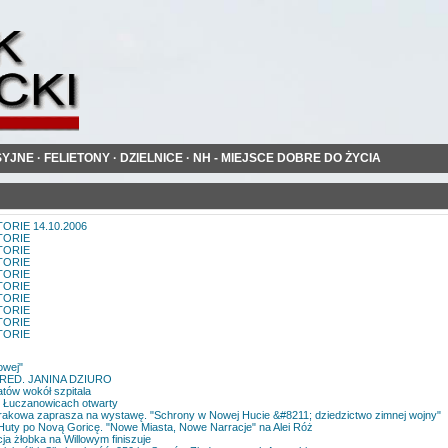
SYJNE
·
FELIETONY
·
DZIELNICE
·
NH - MIEJSCE DOBRE DO ŻYCIA
ORIE 14.10.2006
TORIE
TORIE
TORIE
TORIE
TORIE
TORIE
TORIE
TORIE
TORIE
lowej"
RED. JANINA DZIURO
atów wokół szpitala
 Łuczanowicach otwarty
kowa zaprasza na wystawę. "Schrony w Nowej Hucie &#8211; dziedzictwo zimnej wojny"
uty po Novą Goricę. "Nowe Miasta, Nowe Narracje" na Alei Róż
ja żłobka na Willowym finiszuje