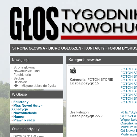
STRONA GŁÓWNA
·
BIURO OGŁOSZEŃ
·
KONTAKTY
·
FORUM DYSKU
Nawigacja
Kategorie newsów
·
Strona główna
·
FOTOHIST
·
Nowohuckie Linki
·
FOTOHIS
·
Fotohistorie
·
FOTOHIS
·
Szukaj
Kategoria:
FOTOHISTORIE
·
FOTOHIS
·
Dzielnice
Liczba pozycji:
15
·
FOTOHIS
·
NH - Miejsce dobre do życia
·
FOTOHIS
·
FOTOHIS
W Głosie
·
FOTOHIS
·
FOTOHIS
Felietony
·
FOTOHIS
Miss Nowej Huty -
XXI edycja
Bez kategorii
·
70 lat "Sty
Nowohucianie
Liczba pozycji:
2272
·
ODESZŁA 
Humor
·
Więcej kwi
Prawnik radzi
·
Ośrodek w
·
Muzeum Kra
Ostatnie artykuły
·
Od Nowej H
·
Modernizac
·
[2026.07.31] W sierp...