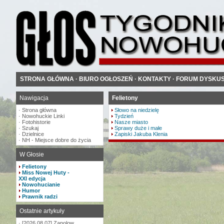
STRONA GŁÓWNA
·
BIURO OGŁOSZEŃ
·
KONTAKTY
·
FORUM DYSKU
Nawigacja
Felietony
·
Strona główna
Słowo na niedzielę
·
Nowohuckie Linki
Tydzień
·
Fotohistorie
Nasze miasto
·
Szukaj
Sprawy duże i małe
·
Dzielnice
Zapiski Jakuba Klenia
·
NH - Miejsce dobre do życia
W Głosie
Felietony
Miss Nowej Huty -
XXI edycja
Nowohucianie
Humor
Prawnik radzi
Ostatnie artykuły
·
[2026.08.07] Zapolow...