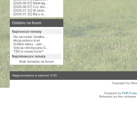
·
[2026.08.07] Wędrują...
·
[2026.08.07] Czy doc...
·
[2026.07.31] W sierp...
·
[2026.07.31] Bój o w...
Ostatnio na forum
Najnowsze tematy
·
Na sprzedaż działka ...
·
Akcja poboru krwi
·
Krótkie włosy - piel...
·
Sekcja rekreacyjna G...
·
TBS w nowej hucie?
Najciekawsze tematy
Brak tematów na forum
Wygenerowano w sekund: 0.05
Copyright by Gło
Powered by
PHP-Fusi
Released as free software