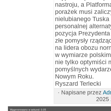
nastroju, a Platform
porażek musi zaliczy
nielubianego Tuska 
personalnej altern
pozycja Prezydenta 
złe pomysły rządzące
na lidera obozu norm
w wymiarze polskim,
nie tylko optymiści
pomyślnych wydar
Nowym Roku.
Ryszard Terlecki
·
Napisane przez
Adm
2025
Wygenerowano w sekund: 0.05