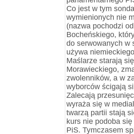
Co jest w tym sond
wymienionych nie ma
(nazwa pochodzi od
Bocheńskiego, który
do serwowanych w 
używa niemieckiego,
Maślarze starają się
Morawieckiego, zma
zwolenników, a w z
wyborców ścigają s
Zalecają przesunię
wyraża się w media
twarzą partii stają s
kurs nie podoba się
PiS. Tymczasem spr