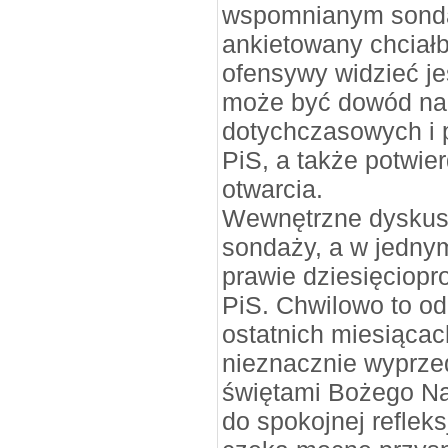
wspomnianym sonda
ankietowany chciałb
ofensywy widzieć j
może być dowód na 
dotychczasowych i 
PiS, a także potwie
otwarcia.
Wewnętrzne dyskusj
sondaży, a w jednym
prawie dziesięciop
PiS. Chwilowo to o
ostatnich miesiącac
nieznacznie wyprzed
świętami Bożego Nar
do spokojnej refleks