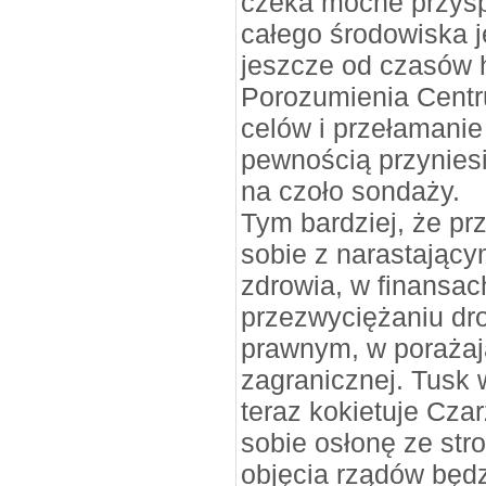
czeka mocne przyspi
całego środowiska 
jeszcze od czasów 
Porozumienia Cent
celów i przełamanie
pewnością przyniesi
na czoło sondaży.
Tym bardziej, że prz
sobie z narastający
zdrowia, w finansac
przezwyciężaniu dr
prawnym, w porażają
zagranicznej. Tusk 
teraz kokietuje Cza
sobie osłonę ze str
objęcia rządów będ