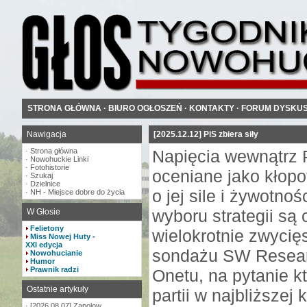
STRONA GŁÓWNA
·
BIURO OGŁOSZEŃ
·
KONTAKTY
·
FORUM DYSKU
Nawigacja
[2025.12.12] PiS zbiera siły
·
Strona główna
Napięcia wewnątrz P
·
Nowohuckie Linki
·
Fotohistorie
oceniane jako kłopo
·
Szukaj
·
Dzielnice
o jej sile i żywotno
·
NH - Miejsce dobre do życia
wyboru strategii są
W Głosie
Felietony
wielokrotnie zwycię
Miss Nowej Huty -
XXI edycja
sondażu SW Resear
Nowohucianie
Humor
Prawnik radzi
Onetu, na pytanie k
Ostatnie artykuły
partii w najbliższej
·
[2026.08.07] Zapolow...