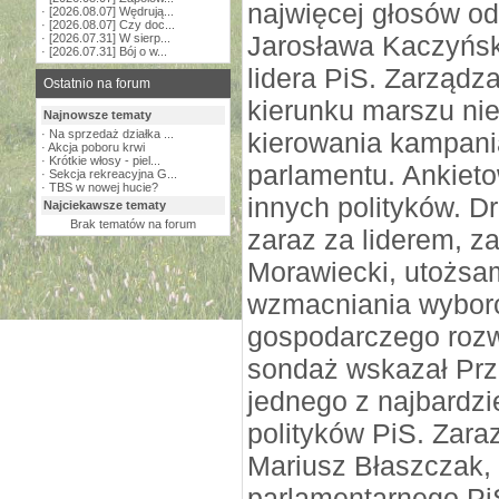
najwięcej głosów o
·
[2026.08.07] Wędrują...
·
[2026.08.07] Czy doc...
Jarosława Kaczyńs
·
[2026.07.31] W sierp...
·
[2026.07.31] Bój o w...
lidera PiS. Zarządz
Ostatnio na forum
kierunku marszu ni
Najnowsze tematy
·
Na sprzedaż działka ...
kierowania kampani
·
Akcja poboru krwi
·
Krótkie włosy - piel...
parlamentu. Ankieto
·
Sekcja rekreacyjna G...
·
TBS w nowej hucie?
innych polityków. D
Najciekawsze tematy
Brak tematów na forum
zaraz za liderem, z
Morawiecki, utożsa
wzmacniania wybor
gospodarczego rozw
sondaż wskazał Pr
jednego z najbardz
polityków PiS. Zara
Mariusz Błaszczak, 
parlamentarnego Pi