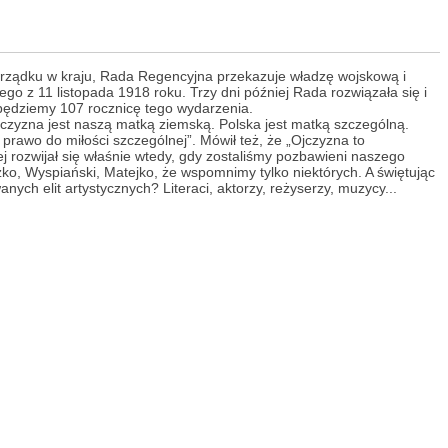
rządku w kraju, Rada Regencyjna przekazuje władzę wojskową i
go z 11 listopada 1918 roku. Trzy dni później Rada rozwiązała się i
 będziemy 107 rocznicę tego wydarzenia.
„Ojczyzna jest naszą matką ziemską. Polska jest matką szczególną.
a prawo do miłości szczególnej”. Mówił też, że „Ojczyzna to
iej rozwijał się właśnie wtedy, gdy zostaliśmy pozbawieni naszego
szko, Wyspiański, Matejko, że wspomnimy tylko niektórych. A świętując
ych elit artystycznych? Literaci, aktorzy, reżyserzy, muzycy...