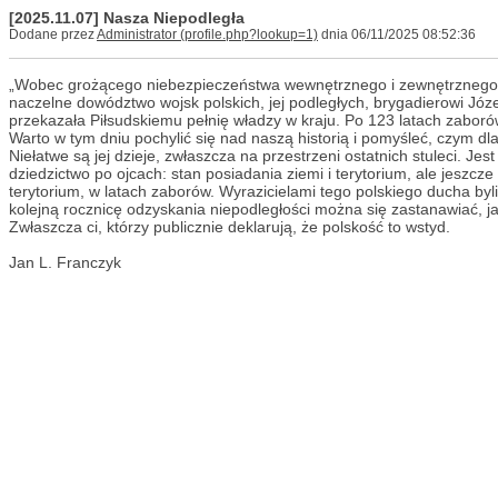
[2025.11.07] Nasza Niepodległa
Dodane przez
Administrator
dnia 06/11/2025 08:52:36
„Wobec grożącego niebezpieczeństwa wewnętrznego i zewnętrznego, 
naczelne dowództwo wojsk polskich, jej podległych, brygadierowi Józe
przekazała Piłsudskiemu pełnię władzy w kraju. Po 123 latach zabor
Warto w tym dniu pochylić się nad naszą historią i pomyśleć, czym dla
Niełatwe są jej dzieje, zwłaszcza na przestrzeni ostatnich stuleci. Je
dziedzictwo po ojcach: stan posiadania ziemi i terytorium, ale jeszcze
terytorium, w latach zaborów. Wyrazicielami tego polskiego ducha byl
kolejną rocznicę odzyskania niepodległości można się zastanawiać, jak
Zwłaszcza ci, którzy publicznie deklarują, że polskość to wstyd.
Jan L. Franczyk