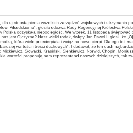
dla ujednostajnienia wszelkich zarządzeń wojskowych i utrzymania po
fowi Piłsudskiemu”, głosiła odezwa Rady Regencyjnej Królestwa Polskie
ów Polska odzyskała niepodległość. We wtorek, 11 listopada świętować
 nas jest Ojczyzna? Nasz wielki rodak, święty Jan Paweł II głosił, że 
st matką, która wiele przecierpiała i wciąż na nowo cierpi. Dlatego też m
 bardziej wartości i treści duchowych”. I dodawał, że ten duch najbardz
i: Mickiewicz, Słowacki, Krasiński, Sienkiewicz, Norwid, Chopin, Moniu
ie wartości proponują nam reprezentanci naszych dzisiejszych, tak zwan